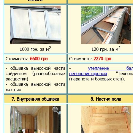
2
2
1000 грн. за м
120 грн. за м
Стоимость:
6600 грн
.
Стоимость:
2270 грн
.
- обшивка выносной части
-
утепление бал
сайдингом (разнообразные
пенополистиролом
"Технопл
расцветки)
(парапета и боковых стен).
- обшивка выносной части
жестью
7. Внутренняя обшивка
8. Настил пола