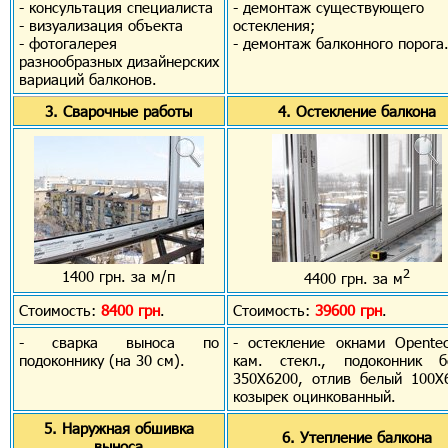
- консультация специалиста
- демонтаж существующего
- визуализация объекта
остекления;
- фотогалерея
- демонтаж балконного порога
разнообразных дизайнерских
вариаций балконов.
3. Сварочные работы
4. Остекление балкона
2
1400 грн. за м/п
4400 грн. за м
Стоимость:
8400 грн
.
Стоимость:
39600 грн
.
- сварка выноса по
- остекление окнами Opente
подоконнику (на 30 см).
кам. стекл., подоконник б
350Х6200, отлив белый 100Х
козырек оцинкованный.
5. Наружная обшивка
6. Утепление балкона
выноса