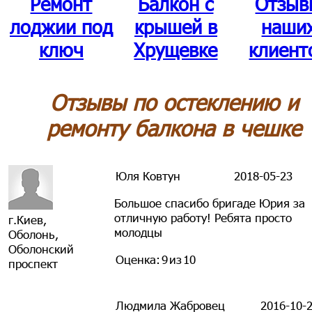
Ремонт
Балкон с
Отзыв
лоджии под
крышей в
наши
ключ
Хрущевке
клиент
Отзывы по остеклению и
ремонту балкона в чешке
Юля Ковтун
2018-05-23
Большое спасибо бригаде Юрия за
отличную работу! Ребята просто
г.Киев,
молодцы
Оболонь,
Оболонский
Оценка:
9
из
10
проспект
Людмила Жабровец
2016-10-