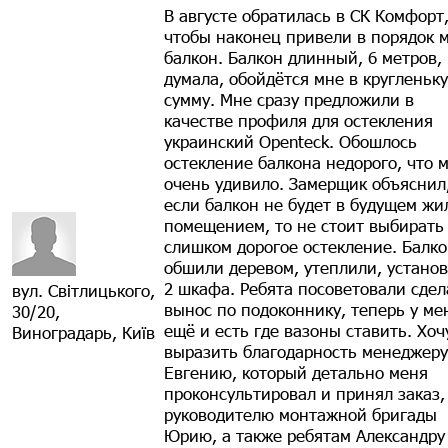
В августе обратилась в СК Комфорт
чтобы наконец привели в порядок 
балкон. Балкон длинный, 6 метров,
думала, обойдётся мне в кругленьк
сумму. Мне сразу предложили в
качестве профиля для остекления
украинский Openteck. Обошлось
остекление балкона недорого, что 
очень удивило. Замерщик объяснил,
если балкон не будет в будущем ж
помещением, то не стоит выбирать
слишком дорогое остекление. Балк
обшили деревом, утеплили, устано
2 шкафа. Ребята посоветовали сдел
вул. Світлицького,
вынос по подоконнику, теперь у ме
30/20,
ещё и есть где вазоны ставить. Хоч
Виноградарь, Київ
выразить благодарность менеджеру
Евгению, который детально меня
проконсультировал и принял заказ,
руководителю монтажной бригады
Юрию, а также ребятам Александру