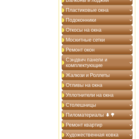
Балконы и лоджии
Пластиковые окна
Подоконники
Откосы на окна
Москитные сетки
Ремонт окон
Сэндвич панели и
комплектующие
Жалюзи и Роллеты
Отливы на окна
Уплотнители на окна
Столешницы
Пиломатериалы 🌲🌳
Ремонт квартир
Художественная ковка