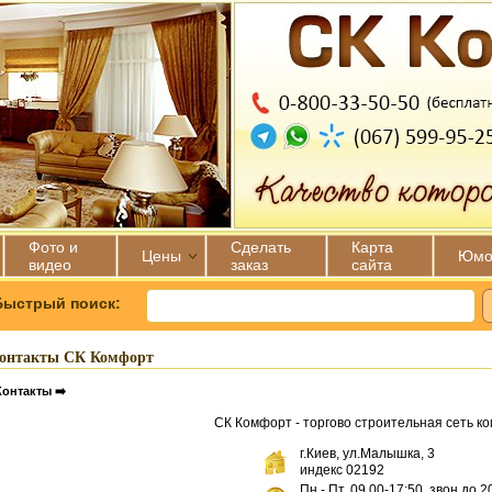
Фото и
Сделать
Карта
Цены
Юмо
видео
заказ
сайта
Быстрый поиск:
онтакты СК Комфорт
Контакты ➡️
СК Комфорт - торгово строительная сеть к
г.Киев, ул.Малышка, 3
индекс 02192
Пн.- Пт. 09.00-17:50, звон до 2