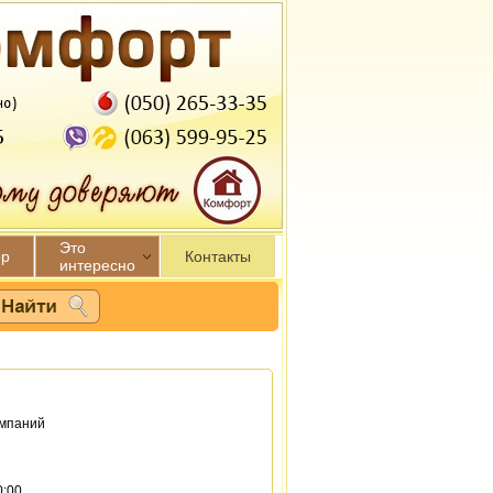
Это
р
Контакты
интересно
омпаний
0:00