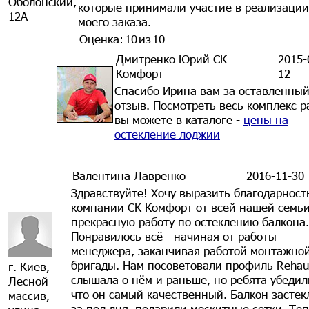
Оболонский,
которые принимали участие в реализации
12А
моего заказа.
Оценка:
10
из
10
Дмитренко Юрий СК
2015-
Комфорт
12
Спасибо Ирина вам за оставленны
отзыв. Посмотреть весь комплекс р
вы можете в каталоге -
цены на
остекление лоджии
Валентина Лавренко
2016-11-30
Здравствуйте! Хочу выразить благодарност
компании СК Комфорт от всей нашей семьи
прекрасную работу по остеклению балкона.
Понравилось всё - начиная от работы
менеджера, заканчивая работой монтажно
бригады. Нам посоветовали профиль Rehau
г. Киев,
слышала о нём и раньше, но ребята убедил
Лесной
что он самый качественный. Балкон застек
массив,
за пол дня, подарили москитные сетки. Те