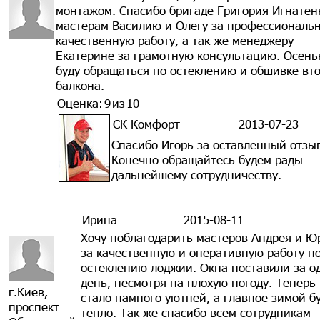
монтажом. Спасибо бригаде Григория Игнатен
мастерам Василию и Олегу за профессиональ
качественную работу, а так же менеджеру
Екатерине за грамотную консультацию. Осен
буду обращаться по остеклению и обшивке вт
балкона.
Оценка:
9
из
10
СК Комфорт
2013-07-23
Спасибо Игорь за оставленный отзы
Конечно обращайтесь будем рады
дальнейшему сотрудничеству.
Ирина
2015-08-11
Хочу поблагодарить мастеров Андрея и Ю
за качественную и оперативную работу п
остеклению лоджии. Окна поставили за о
день, несмотря на плохую погоду. Теперь
г.Киев,
стало намного уютней, а главное зимой б
проспект
тепло. Так же спасибо всем сотрудникам