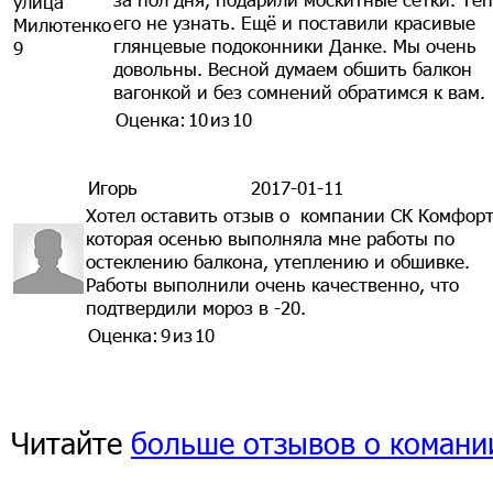
улица
его не узнать. Ещё и поставили красивые
Милютенко
глянцевые подоконники Данке. Мы очень
9
довольны. Весной думаем обшить балкон
вагонкой и без сомнений обратимся к вам.
Оценка:
10
из
10
Игорь
2017-01-11
Хотел оставить отзыв о компании СК Комфор
которая осенью выполняла мне работы по
остеклению балкона, утеплению и обшивке.
Работы выполнили очень качественно, что
подтвердили мороз в -20.
Оценка:
9
из
10
Читайте
больше отзывов о комани