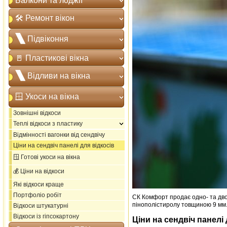
Балкони та лоджії
🛠️ Ремонт вікон
🙽 Підвіконня
🚪 Пластикові вікна
🙽 Відливи на вікна
🪟 Укоси на вікна
Зовнішні відкоси
Теплі відкоси з пластику
Відмінності вагонки від сендвічу
Ціни на сендвіч панелі для відкосів
🪟 Готові укоси на вікна
💰 Ціни на відкоси
Які відкоси краще
Портфоліо робіт
СК Комфорт продає одно- та двос
пінополістиролу товщиною 9 мм
Відкоси штукатурні
Відкоси із гіпсокартону
Ціни на сендвіч панелі