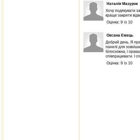
Наталія Мазурок
Хочу подякувати за
краще закрити відк
Оцінка:
9
із
10
Оксана Ємець
Добрий день. Я пра
панелі для зовнішн
білосніжна, і орака
співпрацювати. І сп
Оцінка:
9
із
10