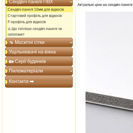
Сендвіч панелі ПВХ
Актуальні ціни на сендвіч панел
Сендвіч панелі 10мм для відкосів
Стартовий профіль для відкосів
F-профіль для відкосів
♨️ Що тепліше сендвіч панелі чи
склопакет
🦟 Москітні сітки
Ущільнювачі на вікна
🏡 Серії будинків
Пиломатеріали
Контакти ➡️