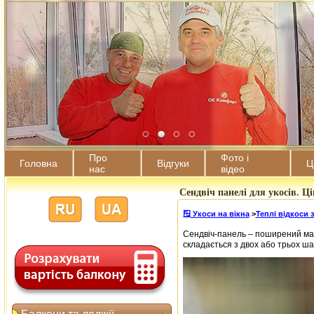
Про
Фото і
Головна
Відгуки
Ц
нас
відео
Сендвіч панелі для укосів. Ц
🪟 Укоси на вікна
>
Теплі відкоси 
Сендвіч-панель – поширений мат
складається з двох або трьох ша