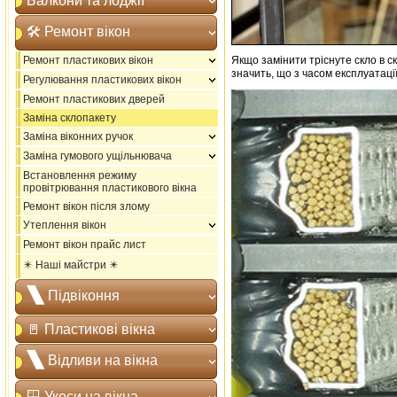
Балкони та лоджії
🛠️ Ремонт вікон
Ремонт пластикових вікон
Якщо замінити тріснуте скло в с
значить, що з часом експлуатаці
Регулювання пластикових вікон
Ремонт пластикових дверей
Заміна склопакету
Заміна віконних ручок
Заміна гумового ущільнювача
Встановлення режиму
провітрювання пластикового вікна
Ремонт вікон після злому
Утеплення вікон
Ремонт вікон прайс лист
✴️ Наші майстри ✴️
🙽 Підвіконня
🚪 Пластикові вікна
🙽 Відливи на вікна
🪟 Укоси на вікна