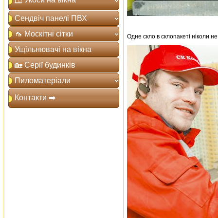
Сендвіч панелі ПВХ
🦟 Москітні сітки
Одне скло в склопакеті ніколи н
Ущільнювачі на вікна
🏡 Серії будинків
Пиломатеріали
Контакти ➡️