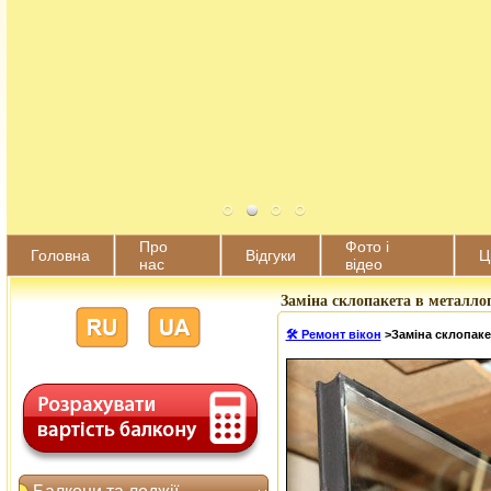
Про
Фото і
Головна
Відгуки
Ц
нас
відео
Заміна склопакета в металлоп
🛠️ Ремонт вікон
>
Заміна склопаке