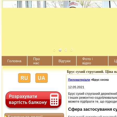
Про
Фото і
Головна
Відгуки
Ц
нас
відео
Брус сухий струганий. Ціна на
Пиломатеріали
>
Брус сосна
12.05.2021
Брус сухий струганий дерев'яний
і інших ремонтно-оздоблювальни
можете підібрати те, що підходи
Сфера застосування су