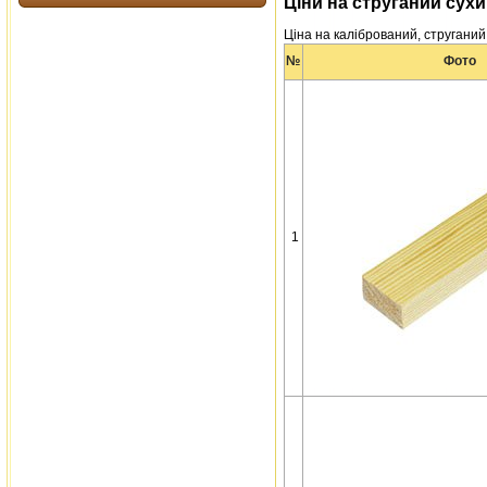
Ціни на струганий сухи
Ціна на калібрований, струганий
№
Фото
1