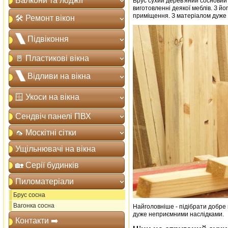
Балкони та лоджії
Брус сухий дерев'яний сосновий 
виготовленні деякої меблів. З йо
приміщення. З матеріалом дуже 
🛠️ Ремонт вікон
🙽 Підвіконня
🚪 Пластикові вікна
🙽 Відливи на вікна
🪟 Укоси на вікна
Сендвіч панелі ПВХ
🦟 Москітні сітки
Ущільнювачі на вікна
🏡 Серії будинків
Пиломатеріали
Брус сосна
Вагонка сосна
Найголовніше - підібрати добре 
дуже неприємними наслідками.
Контакти ➡️