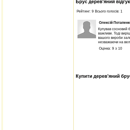
Брус дерев'яний відгу
Рейтинг:
9
Всього голосів:
1
Олексій Потапенк
Купував сосновий бр
важливе. Тоді вирі
вашого вироби зали
незважаючи на вели
Оцінка:
9
з
10
Купити дерев'яний брус