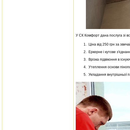
У СК Комфорт дана послуга зі в
Ціна від 250 грн за звич
Еркерне і кутове з'єднанн
Врізка підвіконня в існую
Утеплення основи пінопо
Укладання внутрішньої па