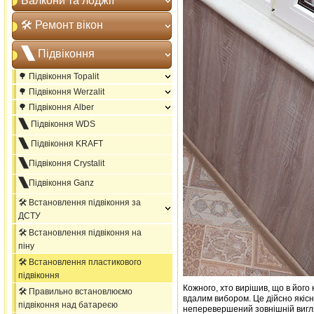
Балкони та лоджії
🛠️ Ремонт вікон
🙽 Підвіконня
🌳 Підвіконня Topalit
🌳 Підвіконня Werzalit
🌳 Підвіконня Alber
🙽 Підвіконня WDS
🙽 Підвіконня KRAFT
🙽Підвіконня Crystalit
🙽Підвіконня Ganz
🛠️ Встановлення підвіконня за
ДСТУ
🛠️ Встановлення підвіконня на
піну
🛠️ Встановлення пластикового
підвіконня
Кожного, хто вирішив, що в його 
🛠️ Правильно встановлюємо
вдалим вибором. Це дійсно якісні 
підвіконня над батареєю
неперевершений зовнішній вигляд