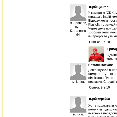
Юрій Цингал
У компанію "СК Ком
(правда в іншій ком
Відразу хотів пост
м. Бровари,
Plastolit, то звича
вул.
Через день приїхал
Короленка
зробили теплі укос
64
ви працюєте у вихід
Оцінка:
9
з
10
Григо
Відмін
залиши
Наталія Коткова
Довго шукала в інт
Комфорт. Тут і ціни
підвіконня Пластол
м. Ірпінь
поставив. Спасибі 
Оцінка:
9
з
10
Юрій Кирейко
Хотів подякувати к
поміняти підвіконня
внесення передопла
м. Київ,