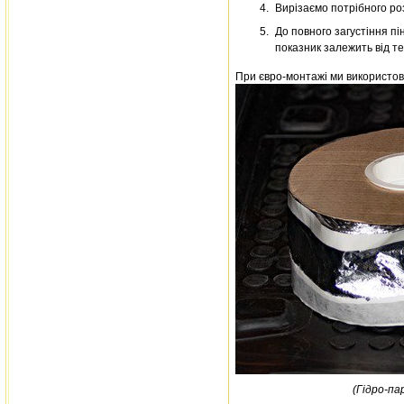
Вирізаємо потрібного роз
До повного загустіння пі
показник залежить від те
При євро-монтажі ми використову
(Гідро-па