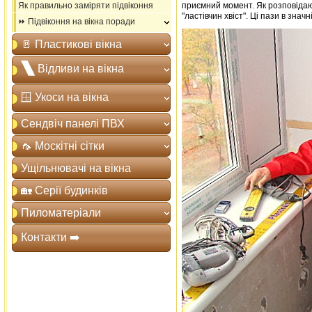
Як правильно заміряти підвіконня
приємний момент. Як розповідают
"ластівчин хвіст". Ці пази в знач
⏩ Підвіконня на вікна поради
🚪 Пластикові вікна
🙽 Відливи на вікна
🪟 Укоси на вікна
Сендвіч панелі ПВХ
🦟 Москітні сітки
Ущільнювачі на вікна
🏡 Серії будинків
Пиломатеріали
Контакти ➡️