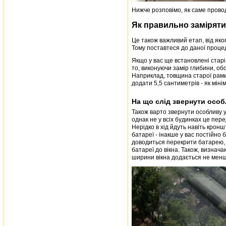
Нижче розповімо, як саме проводи
Як правильно заміряти
Це також важливий етап, від яко
Тому поставтеся до даної процеду
Якщо у вас ще встановлені старі 
то, виконуючи замір глибини, об
Наприклад, товщина старої рами 1
додати 5,5 сантиметрів - як міні
На що слід звернути особ
Також варто звернути особливу у
однак не у всіх будинках це пер
Нерідко в хід йдуть навіть крон
батареї - інакше у вас постійно 
доводиться перекрити батарею, в
батареї до вікна. Також, визнача
ширини вікна додається не менше 