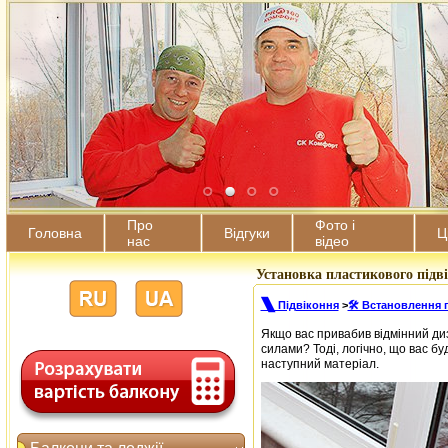
Про
Фото і
Головна
Відгуки
Ц
нас
відео
Установка пластикового підвік
🙽 Підвіконня
>
🛠️ Встановлення 
Якщо вас привабив відмінний диз
силами? Тоді, логічно, що вас бу
наступний матеріал.