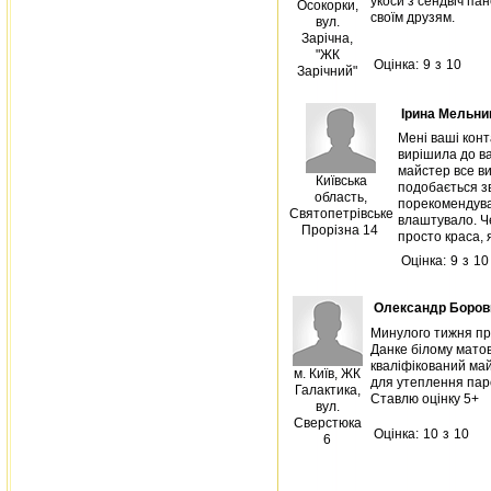
укоси з сендвіч па
Осокорки,
своїм друзям.
вул.
Зарічна,
"ЖК
Оцінка:
9
з
10
Зарічний"
Ірина Мельни
Мені ваші конт
вирішила до ва
майстер все ви
Київська
подобається зв
область,
порекомендував
Святопетрівське
влаштувало. Че
Прорізна 14
просто краса,
Оцінка:
9
з
10
Олександр Боров
Минулого тижня при
Данке білому матов
кваліфікований май
м. Київ, ЖК
для утеплення паро
Галактика,
Ставлю оцінку 5+
вул.
Сверстюка
Оцінка:
10
з
10
6