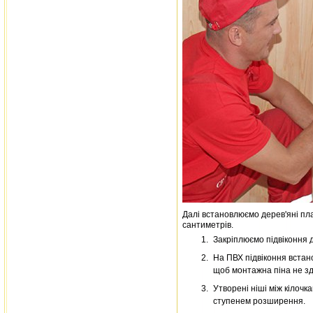
Далі встановлюємо дерев'яні пла
сантиметрів.
Закріплюємо підвіконня д
На ПВХ підвіконня встано
щоб монтажна піна не зд
Утворені ніші між кілоч
ступенем розширення.