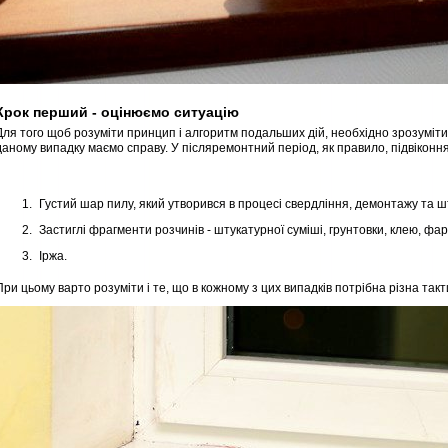
Крок перший - оцінюємо ситуацію
Для того щоб розуміти принцип і алгоритм подальших дій, необхідно зрозуміт
даному випадку маємо справу. У післяремонтний період, як правило, підвіконн
Густий шар пилу, який утворився в процесі свердління, демонтажу та ш
Застиглі фрагменти розчинів - штукатурної суміші, грунтовки, клею, фа
Іржа.
При цьому варто розуміти і те, що в кожному з цих випадків потрібна різна такт