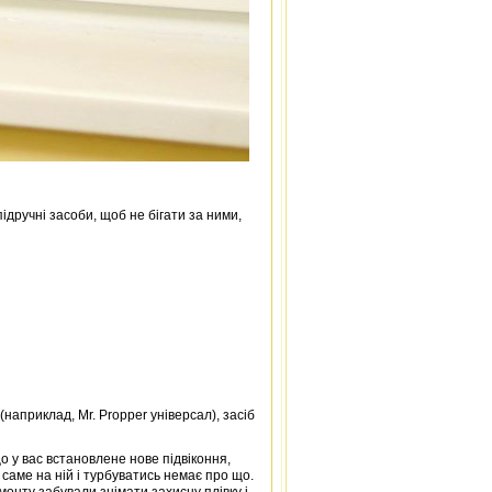
ідручні засоби, щоб не бігати за ними,
наприклад, Mr. Propper універсал), засіб
що у вас встановлене нове підвіконня,
саме на ній і турбуватись немає про що.
монту забували знімати захисну плівку і