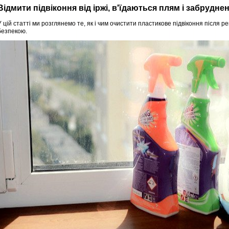
Відмити підвіконня від іржі, в'їдаються плям і забрудне
У цій статті ми розглянемо те, як і чим очистити пластикове підвіконня після 
безпекою.