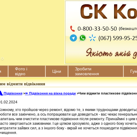
Фото і
Зробити
и
Ціни
Гу
відео
замовлення
им відмити підвіконня
🙽 Підвіконня
>
⏩ Підвіконня на вікна поради
>
Чим відмити пластикове підвікон
01.02.2024
Кожному, хто пройшов через ремонт, відомо те, з якими труднощами доводитьс
роботи все закінчено, а ось попрацювати ще доведеться - вас чекає генеральн
запитань чим очистити пластикове підвіконня після ремонту. Принаймні з цим
часто звертаються замовники. І це цілком зрозуміло, адже з одного боку хочет
витратити зайвих сил, а з іншого боку - вкрай не хочеться пошкодити підвікон
очищення.