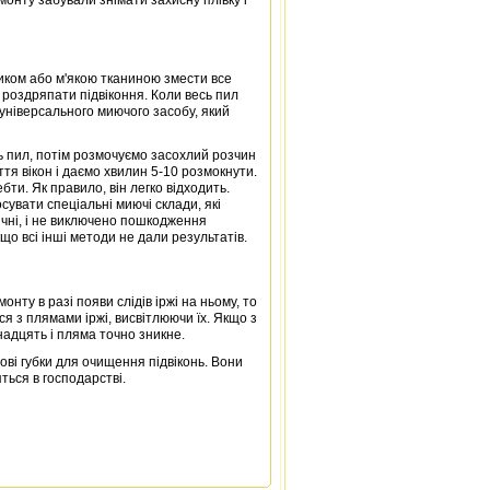
иком або м'якою тканиною змести все
 роздряпати підвіконня. Коли весь пил
універсального миючого засобу, який
ь пил, потім розмочуємо засохлий розчин
я вікон і даємо хвилин 5-10 розмокнути.
ти. Як правило, він легко відходить.
увати спеціальні миючі склади, які
ичні, і не виключено пошкодження
кщо всі інші методи не дали результатів.
нту в разі появи слідів іржі на ньому, то
 з плямами іржі, висвітлюючи їх. Якщо з
адцять і пляма точно зникне.
ві губки для очищення підвіконь. Вони
ться в господарстві.