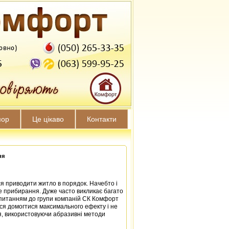
мор
Це цікаво
Контакти
ня
я приводити житло в порядок. Начебто і
е прибирання. Дуже часто викликає багато
 питанням до групи компаній СК Комфорт
ься домогтися максимального ефекту і не
ня, використовуючи абразивні методи