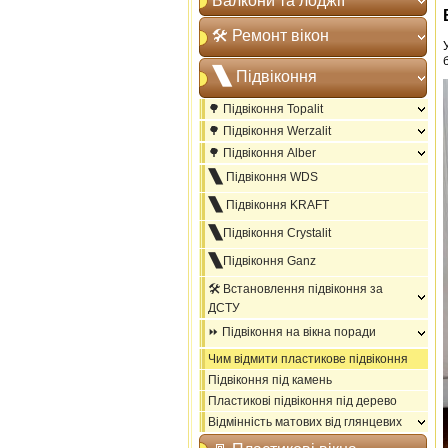
Балкони та лоджії
🛠️ Ремонт вікон
🙽 Підвіконня
🌳 Підвіконня Topalit
🌳 Підвіконня Werzalit
🌳 Підвіконня Alber
🙽 Підвіконня WDS
🙽 Підвіконня KRAFT
🙽Підвіконня Crystalit
🙽Підвіконня Ganz
🛠️ Встановлення підвіконня за
ДСТУ
⏩ Підвіконня на вікна поради
Чим відмити пластикове підвіконня
Підвіконня під камень
Пластикові підвіконня під дерево
Відмінність матових від глянцевих