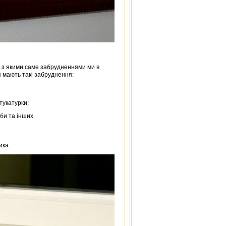
и з якими саме забрудненнями ми в
я мають такі забруднення:
тукатурки;
рби та інших
ика.