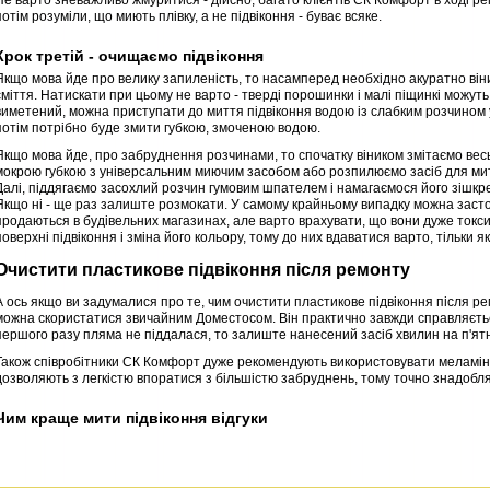
потім розуміли, що миють плівку, а не підвіконня - буває всяке.
Крок третій - очищаємо підвіконня
Якщо мова йде про велику запиленість, то насамперед необхідно акуратно він
сміття. Натискати при цьому не варто - тверді порошинки і малі піщинкі можуть
виметений, можна приступати до миття підвіконня водою із слабким розчином 
потім потрібно буде змити губкою, змоченою водою.
Якщо мова йде, про забруднення розчинами, то спочатку віником змітаємо вес
мокрою губкою з універсальним миючим засобом або розпилюємо засіб для митт
Далі, піддягаємо засохлий розчин гумовим шпателем і намагаємося його зішкреб
Якщо ні - ще раз залиште розмокати. У самому крайньому випадку можна застос
продаються в будівельних магазинах, але варто врахувати, що вони дуже токс
поверхні підвіконня і зміна його кольору, тому до них вдаватися варто, тільки я
Очистити пластикове підвіконня після ремонту
А ось якщо ви задумалися про те, чим очистити пластикове підвіконня після ремо
можна скористатися звичайним Доместосом. Він практично завжди справляється
першого разу пляма не піддалася, то залиште нанесений засіб хвилин на п'ятн
Також співробітники СК Комфорт дуже рекомендують використовувати меламіно
дозволяють з легкістю впоратися з більшістю забруднень, тому точно знадобля
Чим краще мити підвіконня відгуки