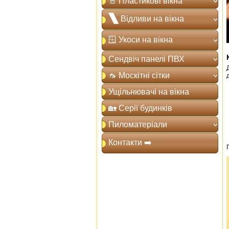
🚪 Пластикові вікна
🙽 Відливи на вікна
🪟 Укоси на вікна
Сендвіч панелі ПВХ
🦟 Москітні сітки
Ущільнювачі на вікна
🏡 Серії будинків
Пиломатеріали
Контакти ➡️