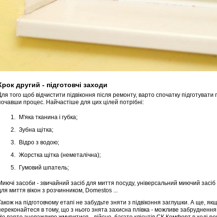
Крок другий - підготовчі заходи
Для того щоб відчистити підвіконня після ремонту, варто спочатку підготувати п
почавши процес. Найчастіше для цих цілей потрібні:
М'яка тканина і губка;
Зубна щітка;
Відро з водою;
Жорстка щітка (неметалічна);
Гумовий шпатель;
Миючі засоби - звичайний засіб для миття посуду, універсальний миючий засіб (
для миття вікон з розчинником, Domestos ...
Також на підготовчому етапі не забудьте зняти з підвіконня заглушки. А ще, як
переконайтеся в тому, що з нього знята захисна плівка - можливе забруднення 
Не варто зневажливо жмуритися - дійсно, багато клієнтів СК Комфорт в ході ре