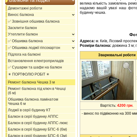
Балкони та лоджії
велика кількість замовлень ремо
надаємо вашій увазі наш фото 
Демонтажні роботи
будинку чешка.
Винос балкона
✅ Зовнішня обшивка балкона
Засклити балкон
Утеплити балкон
Фот
✅ Обшивка балкона
Адреса:
м. Київ, Лісовий проспек
Розміри балкона:
довжина 3 м; г
✅ Обшивка лоджії гіпсокартон
Підлога на балконі
Зварювальні роботи
Встановлення електроприладів
✅ Сушарки та шафи на балкон
✴️ ПОРТФОЛІО РОБІТ ✴️
Ремонт балкона Чешка 3 м
Ремонт балкона під ключ в Чешці
(6 м)
Обшивка балкона ламінатом
Чешка 6 м
Вартість:
4200 грн
.
Лоджії в серії будинку КТ
- винос по підвіконню на 300 мм
Балкон в серії будинку АППС
Балкон в серії будинку АППС-люкс
Балкон в серії будинку БПС-6 (6м)
Балкон в серії будинку БПС-6 (3м)