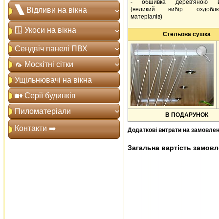
- обшивка дерев'яною в
🙽 Відливи на вікна
(великий вибір оздоблю
матеріалів)
🪟 Укоси на вікна
Стельова сушка
Сендвіч панелі ПВХ
🦟 Москітні сітки
Ущільнювачі на вікна
🏡 Серії будинків
Пиломатеріали
В ПОДАРУНОК
Контакти ➡️
Додаткові витрати на замовлен
Загальна вартість замов