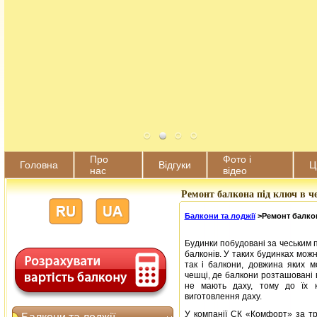
Про
Фото і
Головна
Відгуки
Ц
нас
відео
Ремонт балкона під ключ в че
Балкони та лоджії
>
Ремонт балко
Будинки побудовані за чеським п
балконів. У таких будинках можн
так і балкони, довжина яких м
чешці, де балкони розташовані 
не мають даху, тому до їх к
виготовлення даху.
У компанії СК «Комфорт» за тр