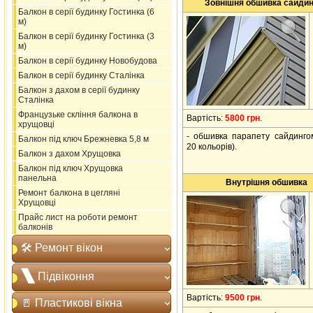
Зовнішня обшивка сайди
Балкон в серії будинку Гостинка (6
м)
Балкон в серії будинку Гостинка (3
м)
Балкон в серії будинку Новобудова
Балкон в серії будинку Сталінка
Балкон з дахом в серії будинку
Сталінка
Французьке скління балкона в
Вартість:
5800 грн
.
хрущовці
- обшивка парапету сайдинго
Балкон під ключ Брежневка 5,8 м
20 кольорів).
Балкон з дахом Хрущовка
Балкон під ключ Хрущовка
панельна
Внутрішня обшивка
Ремонт балкона в цегляні
Хрущовці
Прайс лист на роботи ремонт
балконів
🛠️ Ремонт вікон
🙽 Підвіконня
Вартість:
9500 грн
.
🚪 Пластикові вікна