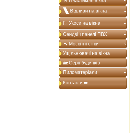
🚪 Пластикові вікна
🙽 Відливи на вікна
🪟 Укоси на вікна
Сендвіч панелі ПВХ
🦟 Москітні сітки
Ущільнювачі на вікна
🏡 Серії будинків
Пиломатеріали
Контакти ➡️