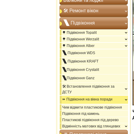
Балкони та лоджії
🛠️ Ремонт вікон
🙽 Підвіконня
🌳 Підвіконня Topalit
🌳 Підвіконня Werzalit
🌳 Підвіконня Alber
🙽 Підвіконня WDS
🙽 Підвіконня KRAFT
🙽Підвіконня Crystalit
🙽Підвіконня Ganz
🛠️ Встановлення підвіконня за
ДСТУ
⏩ Підвіконня на вікна поради
Чим відмити пластикове підвіконня
Підвіконня під камень
Пластикові підвіконня під дерево
Відмінність матових від глянцевих