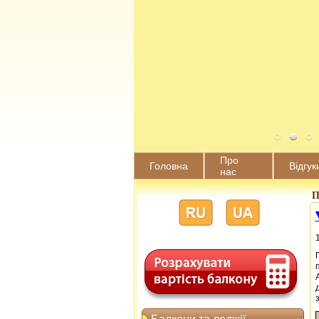
Про
Головна
Відгук
нас
П