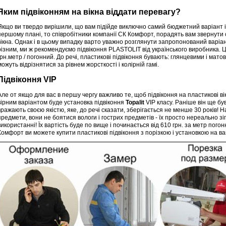
Яким підвіконням на вікна віддати перевагу?
Якщо ви твердо вирішили, що вам підійде виключно самий бюджетний варіант і 
першому плані, то співробітники компанії СК Комфорт, порадять вам звернути с
вікна. Однак і в цьому випадку варто уважно розглянути запропонований варіант
різним, ми ж рекомендуємо підвіконня PLASTOLIT від українського виробника. Ці
грн.метр / погонний. До речі, пластикові підвіконня бувають: глянцевими і мато
можуть відрізнятися за рівнем жорсткості і колірній гамі.
Підвіконня VIP
Але от якщо для вас в першу чергу важливо те, щоб підвіконня на пластикові вік
вірним варіантом буде установка підвіконня
Topalit
VIP класу. Раніше він ще був
вражають своєю якістю, яке, до речі сказати, зберігається не менше 30 років! Н
предмети, вони не боятися вологи і гострих предметів - їх просто нереально 
використанні! Їх вартість буде по вище і починається від 610 грн. за метр пого
Комфорт ви можете купити пластикові підвіконня з порізкою і установкою на ваш