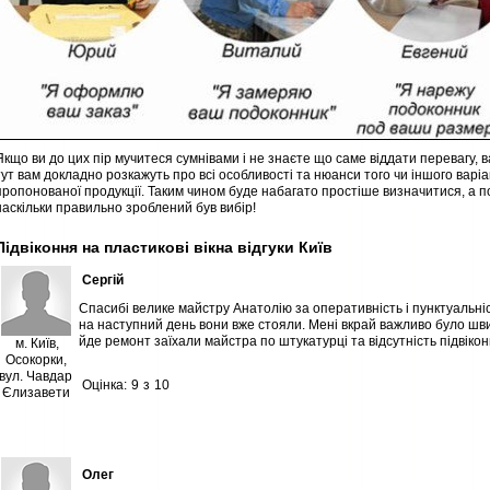
Якщо ви до цих пір мучитеся сумнівами і не знаєте що саме віддати перевагу, 
тут вам докладно розкажуть про всі особливості та нюанси того чи іншого варі
пропонованої продукції. Таким чином буде набагато простіше визначитися, а 
наскільки правильно зроблений був вибір!
Підвіконня на пластикові вікна відгуки Київ
Сергій
Спасибі велике майстру Анатолію за оперативність і пунктуальніст
на наступний день вони вже стояли. Мені вкрай важливо було шви
йде ремонт заїхали майстра по штукатурці та відсутність підвікон
м. Київ,
Осокорки,
вул. Чавдар
Оцінка:
9
з
10
Єлизавети
Олег