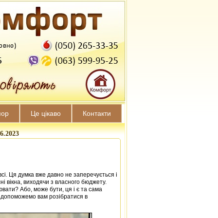
мор
Це цікаво
Контакти
6.2023
всі. Ця думка вже давно не заперечується і
і вікна, виходячи з власного бюджету.
ювати? Або, може бути, ця і є та сама
и допоможемо вам розібратися в