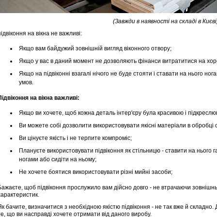
(Завжди в наявності на складі в Києві
підвіконня на вікна не важливі:
Якщо вам байдужий зовнішній вигляд віконного отвору;
Якщо у вас в даний момент не дозволяють фінанси витратитися на хор
Якщо на підвіконні взагалі нічого не буде стояти і ставати на нього нога
умов.
Підвіконня на вікна важливі:
Якщо ви хочете, щоб кожна деталь інтер'єру була красивою і підкреслю
Ви можете собі дозволити використовувати якісні матеріали в обробці с
Ви цінуєте якість і не терпите компроміс;
Плануєте використовувати підвіконня як стільницю - ставити на нього га
ногами або сидіти на ньому;
Не хочете боятися використовувати різні мийні засоби;
Бажаєте, щоб підвіконня прослужило вам дійсно довго - не втрачаючи зовнішнь
характеристик.
Як бачите, визначитися з необхідною якістю підвіконня - не так вже й складно. 
те, що ви насправді хочете отримати від даного виробу.