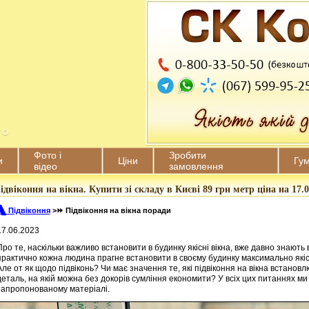
Фото і
Зробити
и
Ціни
Гу
відео
замовлення
ідвіконня на вікна. Купити зі складу в Києві 89 грн метр ціна на 17.0
🙽 Підвіконня
>
⏩ Підвіконня на вікна поради
17.06.2023
Про те, наскільки важливо встановити в будинку якісні вікна, вже давно знають 
практично кожна людина прагне встановити в своєму будинку максимально якісн
Але от як щодо підвіконь? Чи має значення те, які підвіконня на вікна встановл
деталь, на якій можна без докорів сумління економити? У всіх цих питаннях м
запропонованому матеріалі.