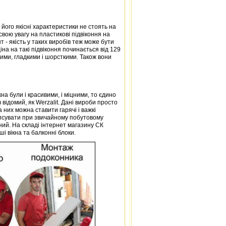
його якісні характеристики не стоять на
вою увагу на пластикові підвіконня на
 - якість у таких виробів теж може бути
на на такі підвіконня починається від 129
вими, гладкими і шорсткими. Також вони
на були і красивими, і міцними, то єдино
 відомий, як Werzalit. Дані вироби просто
а них можна ставити гарячі і важкі
зіпсувати при звичайному побутовому
нний. На складі інтернет магазину СК
і вікна та балконні блоки.