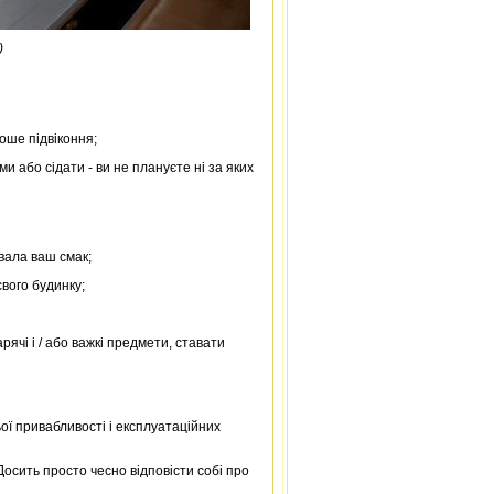
)
оше підвіконня;
ми або сідати - ви не плануєте ні за яких
вала ваш смак;
вого будинку;
рячі і / або важкі предмети, ставати
ої привабливості і експлуатаційних
Досить просто чесно відповісти собі про