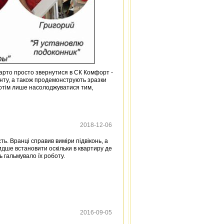
варто просто звернутися в СК Комфорт -
анту, а також продемонструють зразки
потім лише насолоджуватися тим,
2018-12-06
ь. Вранці справив виміри підвіконь, а
дше встановити оскільки в квартиру де
ь гальмувало їх роботу.
2016-09-05