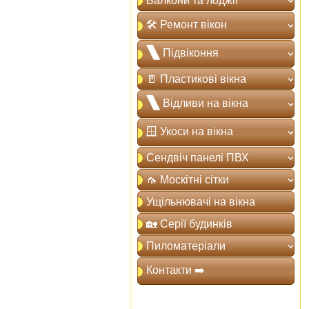
Балкони та лоджії
🛠️ Ремонт вікон
🙽 Підвіконня
🚪 Пластикові вікна
🙽 Відливи на вікна
🪟 Укоси на вікна
Сендвіч панелі ПВХ
🦟 Москітні сітки
Ущільнювачі на вікна
🏡 Серії будинків
Пиломатеріали
Контакти ➡️