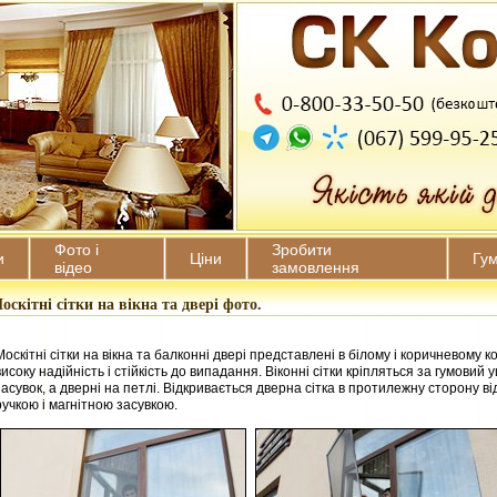
Фото і
Зробити
и
Ціни
Гу
відео
замовлення
оскітні сітки на вікна та двері фото.
Москітні сітки на вікна та балконні двері представлені в білому і коричневому 
високу надійність і стійкість до випадання. Віконні сітки кріпляться за гумов
засувок, а дверні на петлі. Відкривається дверна сітка в протилежну сторону ві
ручкою і магнітною засувкою.