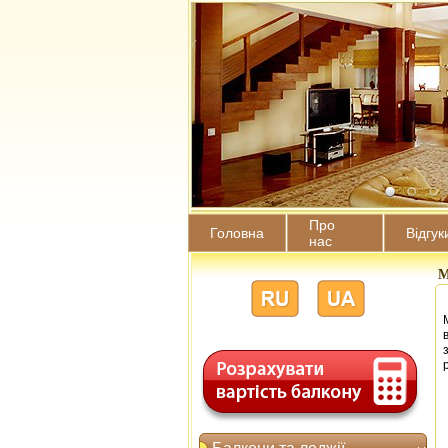
Про
Головна
Відгук
нас
М