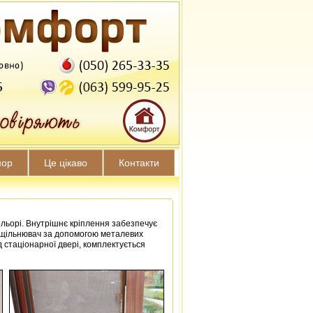
мор
Це цікаво
Контакти
кольорі. Внутрішнє кріплення забезпечує
ий ущільнювач за допомогою металевих
д стаціонарної двері, комплектується