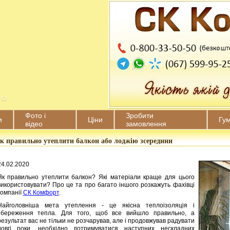
Фото і
Зробити
и
Ціни
Гу
відео
замовлення
к правильно утеплити балкон або лоджію зсередини
24.02.2020
Як правильно утеплити балкон? Які матеріали краще для цього
використовувати? Про це та про багато іншого розкажуть фахівці
компанії
СК Комфорт
.
Найголовніша мета утеплення - це якісна теплоізоляція і
збереження тепла. Для того, щоб все вийшло правильно, а
результат вас не тільки не розчарував, але і продовжував радувати
довгі роки, необхідно дотримуватися наступних нескладних