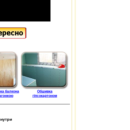
ка балкона
Обшивка
агонкою
гіпсокартоном
знутри