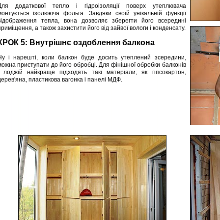
Для додаткової тепло і гідроізоляції поверх утеплювача
монтується ізолююча фольга. Завдяки своїй унікальній функції
відображення тепла, вона дозволяє зберегти його всередині
приміщення, а також захистити його від зайвої вологи і конденсату.
КРОК 5: Внутрішнє оздоблення балкона
Ну і нарешті, коли балкон буде досить утеплений зсередини,
можна приступати до його обробці. Для фінішної обробки балконів
і лоджій найкраще підходять такі матеріали, як гіпсокартон,
дерев'яна, пластикова вагонка і панелі МДФ.