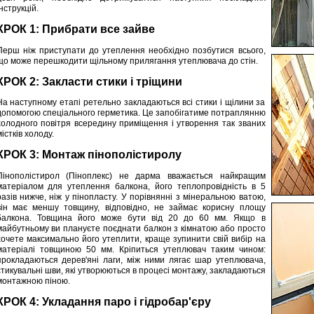
нструкцій.
КРОК 1: Прибрати все зайве
Перш ніж приступати до утеплення необхідно позбутися всього,
що може перешкодити щільному прилягання утеплювача до стін.
КРОК 2: Закласти стики і тріщини
На наступному етапі ретельно закладаються всі стики і щілини за
допомогою спеціального герметика. Це запобігатиме потраплянню
холодного повітря всередину приміщення і утворення так званих
істків холоду.
КРОК 3: Монтаж пінополістиролу
Пінополістирол (Піноплекс) не дарма вважається найкращим
матеріалом для утеплення балкона, його теплопровідність в 5
разів нижче, ніж у пінопласту. У порівнянні з мінеральною ватою,
він має меншу товщину, відповідно, не займає корисну площу
балкона. Товщина його може бути від 20 до 60 мм. Якщо в
майбутньому ви плануєте поєднати балкон з кімнатою або просто
хочете максимально його утеплити, краще зупинити свій вибір на
матеріалі товщиною 50 мм. Кріпиться утеплювач таким чином:
прокладаються дерев'яні лаги, між ними лягає шар утеплювача,
стикувальні шви, які утворюються в процесі монтажу, закладаються
монтажною піною.
КРОК 4: Укладання паро і гідробар'єру