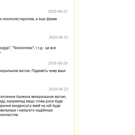
2020-06-22
н пінополістиролом, а інші фірми
2020-06-23
ур", "Техноплекс", і.т.д - це все
.
2016-08-28
інеральною ватою. Підкажіть чому ваші
2016-06-23
утеплення балкона мінеральною ватою,
иду, наприклад якщо точка роси буде
орення конденсату який на ній буде
авильніше і набагато надійніше
нопластом.