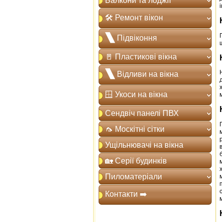
Балкони та лоджії
і
🛠️ Ремонт вікон
🙽 Підвіконня
🚪 Пластикові вікна
🙽 Відливи на вікна
🪟 Укоси на вікна
м
Сендвіч панелі ПВХ
🦟 Москітні сітки
Ущільнювачі на вікна
🏡 Серії будинків
Пиломатеріали
Контакти ➡️