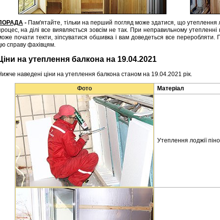
ПОРАДА
-
Пам'ятайте, тільки на перший погляд може здатися, що утеплення л
процес, на ділі все виявляється зовсім не так. При неправильному утепленні 
може почати текти, зіпсуватися обшивка і вам доведеться все переробляти. По
цю справу фахівцям.
Ціни на утеплення балкона на 19.04.2021
Нижче наведені ціни на утеплення балкона станом на 19.04.2021 рік.
Фото
Матеріал
Утеплення лоджії піно