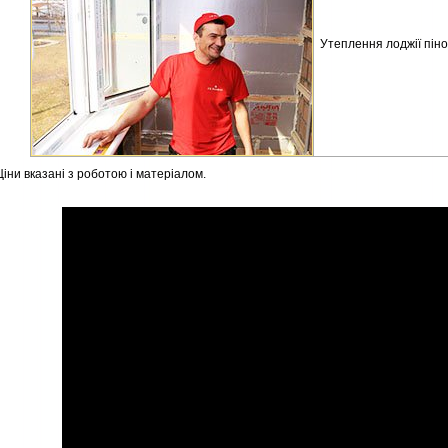
Утеплення лоджії піно
Ціни вказані з роботою і матеріалом.