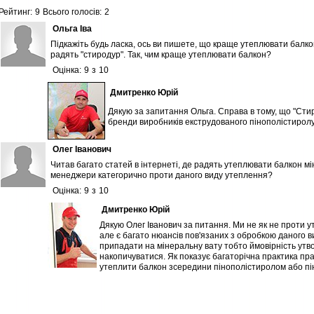
Рейтинг:
9
Всього голосів:
2
Ольга Іва
Підкажіть будь ласка, ось ви пишете, що краще утеплювати балко
радять "стиродур". Так, чим краще утеплювати балкон?
Оцінка:
9
з
10
Дмитренко Юрій
Дякую за запитання Ольга. Справа в тому, що "Стирод
бренди виробників екструдованого пінополістиролу
Олег Іванович
Читав багато статей в інтернеті, де радять утеплювати балкон м
менеджери категорично проти даного виду утеплення?
Оцінка:
9
з
10
Дмитренко Юрій
Дякую Олег Іванович за питання. Ми не як не проти 
але є багато нюансів пов'язаних з обробкою даного в
припадати на мінеральну вату тобто ймовірність утв
накопичуватися. Як показує багаторічна практика пр
утеплити балкон зсередини пінополістиролом або пі