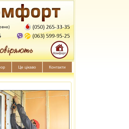
мор
Це цікаво
Контакти