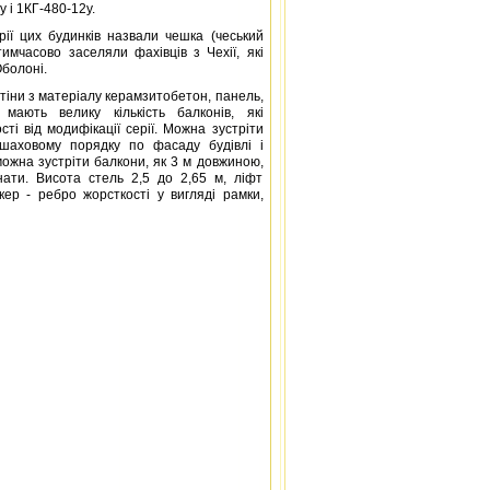
у і 1КГ-480-12у.
рії цих будинків назвали чешка (чеський
тимчасово заселяли фахівців з Чехії, які
болоні.
стіни з матеріалу керамзитобетон, панель,
 мають велику кількість балконів, які
ті від модифікації серії. Можна зустріти
 шаховому порядку по фасаду будівлі і
можна зустріти балкони, як 3 м довжиною,
нати. Висота стель 2,5 до 2,65 м, ліфт
кер - ребро жорсткості у вигляді рамки,