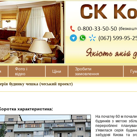
Фото і
Зробити
и
Ціни
Гу
відео
замовлення
ерія будинку чешка (чеський проект)
Коротка характеристика:
На початку 60 м почалис
будинків з метою збіл
перероблені плануван
з'явилася серія буди
забудові Києва та з