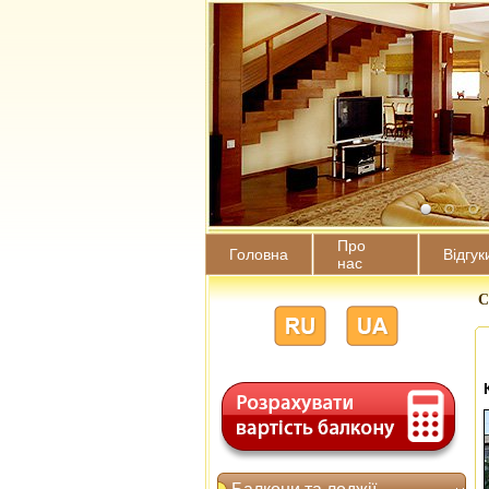
Про
Головна
Відгук
нас
С