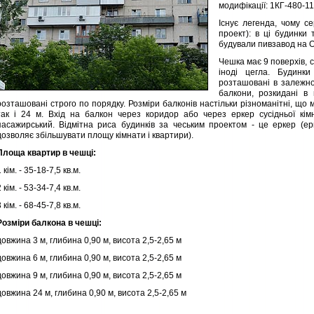
модифікації: 1КГ-480-11
Існує легенда, чому се
проект): в ці будинки 
будували пивзавод на О
Чешка має 9 поверхів, 
іноді цегла. Будинки
розташовані в залежнос
балкони, розкидані в
розташовані строго по порядку. Розміри балконів настільки різноманітні, що 
так і 24 м. Вхід на балкон через коридор або через еркер сусідньої кім
пасажирський. Відмітна риса будинків за чеським проектом - це еркер (ер
дозволяє збільшувати площу кімнати і квартири).
Площа квартир в чешці:
 кім. - 35-18-7,5 кв.м.
 кім. - 53-34-7,4 кв.м.
 кім. - 68-45-7,8 кв.м.
Розміри балкона в чешці:
довжина 3 м, глибина 0,90 м, висота 2,5-2,65 м
довжина 6 м, глибина 0,90 м, висота 2,5-2,65 м
довжина 9 м, глибина 0,90 м, висота 2,5-2,65 м
довжина 24 м, глибина 0,90 м, висота 2,5-2,65 м