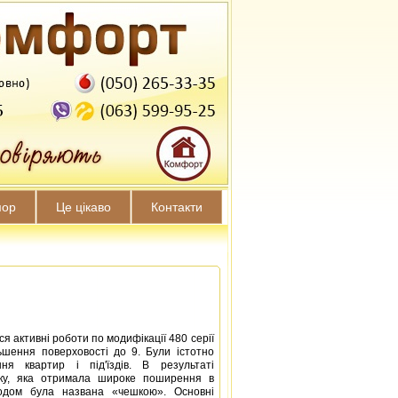
мор
Це цікаво
Контакти
я активні роботи по модифікації 480 серії
ьшення поверховості до 9. Були істотно
ня квартир і під'їздів. В результаті
нку, яка отримала широке поширення в
годом була названа «чешкою». Основні