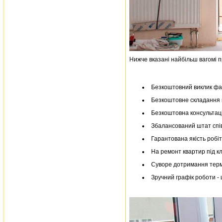
Нижче вказані найбільш вагомі п
Безкоштовний виклик фах
Безкоштовне складання к
Безкоштовна консультаці
Збалансований штат спів
Гарантована якість робіт
На ремонт квартир під кл
Суворе дотримання термі
Зручний графік роботи - 