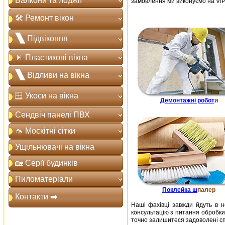
Балкони та лоджії
замовлення ми виконуємо на VIP-
🛠️ Ремонт вікон
🙽 Підвіконня
🚪 Пластикові вікна
🙽 Відливи на вікна
🪟 Укоси на вікна
Демонтажні робот
и
Сендвіч панелі ПВХ
🦟 Москітні сітки
Ущільнювачі на вікна
🏡 Серії будинків
Пиломатеріали
Поклейка ш
палер
Контакти ➡️
Наші фахівці завжди йдуть в н
консультацію з питання обробки 
точно залишитеся задоволені сп