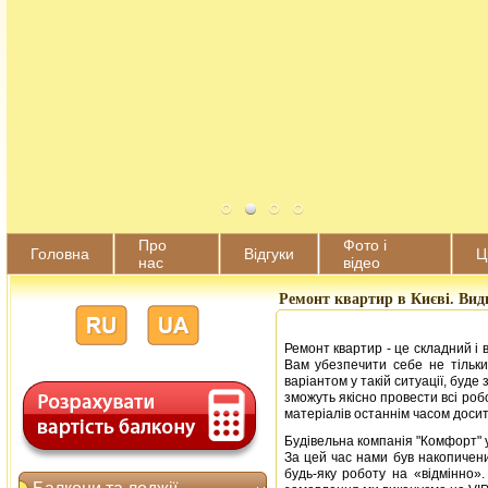
Про
Фото і
Головна
Відгуки
Ц
нас
відео
Ремонт квартир в Києві. Види
Ремонт квартир - це складний і 
Вам убезпечити себе не тільки
варіантом у такій ситуації, буде
зможуть якісно провести всі роб
матеріалів останнім часом досить
Будівельна компанія "Комфорт" 
За цей час нами був накопичений
будь-яку роботу на «відмінно