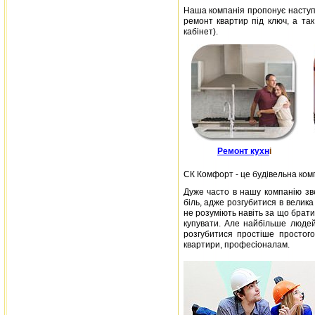
Наша компанія пропонує наступн
ремонт квартир під ключ, а так
кабінет).
Ремонт кухн
і
СК Комфорт - це будівельна комп
Дуже часто в нашу компанію зв
біль, адже розгубитися в велика
не розуміють навіть за що братися
купувати. Але найбільше людей 
розгубитися простіше простого
квартири, професіоналам.